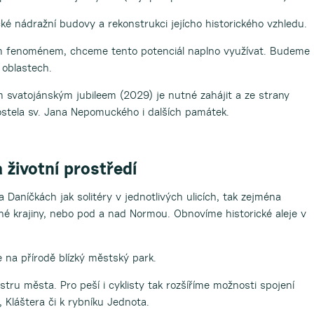
ké nádražní budovy a rekonstrukci jejícho historického vzhledu.
m fenoménem, chceme tento potenciál naplno využívat. Budeme
 oblastech.
ým svatojánským jubileem (2029) je nutné zahájit a ze strany
stela sv. Jana Nepomuckého i dalších památek.
a životní prostředí
Daníčkách jak solitéry v jednotlivých ulicích, tak zejména
né krajiny, nebo pod a nad Normou. Obnovíme historické aleje v
na přírodě blízký městský park.
tru města. Pro peší i cyklisty tak rozšíříme možnosti spojení
 Kláštera či k rybníku Jednota.