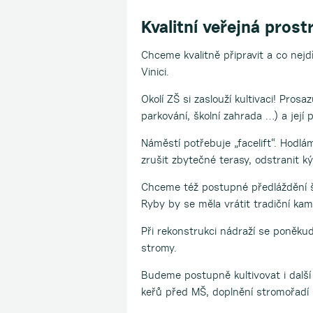
Kvalitní veřejná prost
Chceme kvalitně připravit a co nejdří
Vinici.
Okolí ZŠ si zaslouží kultivaci! Pros
parkování, školní zahrada …) a její
Náměstí potřebuje „facelift“. Hodlá
zrušit zbytečné terasy, odstranit ký
Chceme též postupné předláždění šir
Ryby by se měla vrátit tradiční ka
Při rekonstrukci nádraží se poněku
stromy.
Budeme postupně kultivovat i další 
keřů před MŠ, doplnění stromořadí 