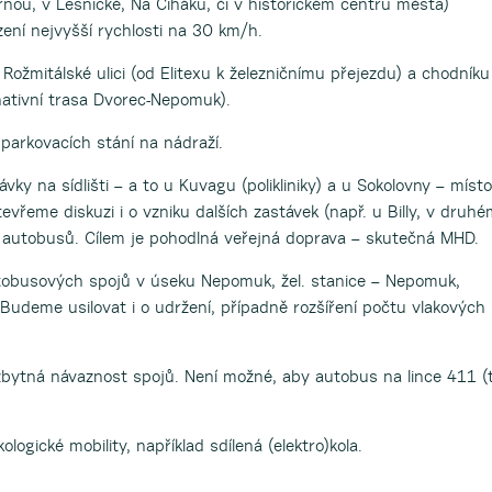
trárnou, v Lesnické, Na Čiháku, či v historickém centru města)
ení nejvyšší rychlosti na 30 km/h.
Rožmitálské ulici (od Elitexu k železničnímu přejezdu) a chodníku
nativní trasa Dvorec-Nepomuk).
parkovacích stání na nádraží.
 na sídlišti – a to u Kuvagu (polikliniky) a u Sokolovny – místo
Otevřeme diskuzi i o vzniku dalších zastávek (např. u Billy, v druh
s autobusů. Cílem je pohodlná veřejná doprava – skutečná MHD.
utobusových spojů v úseku Nepomuk, žel. stanice – Nepomuk,
udeme usilovat i o udržení, případně rozšíření počtu vlakových
ezbytná návaznost spojů. Není možné, aby autobus na lince 411 (t
ogické mobility, například sdílená (elektro)kola.