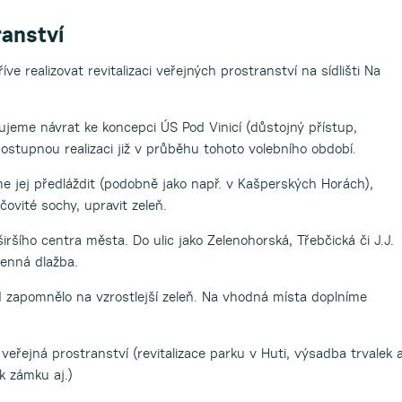
ranství
ve realizovat revitalizaci veřejných prostranství na sídlišti Na
azujeme návrat ke koncepci ÚS Pod Vinicí (důstojný přístup,
 postupnou realizaci již v průběhu tohoto volebního období.
me jej předláždit (podobně jako např. v Kašperských Horách),
čovité sochy, upravit zeleň.
šího centra města. Do ulic jako Zelenohorská, Třebčická či J.J.
menná dlažba.
d zapomnělo na vzrostlejší zeleň. Na vhodná místa doplníme
veřejná prostranství (revitalizace parku v Huti, výsadba trvalek 
k zámku aj.)