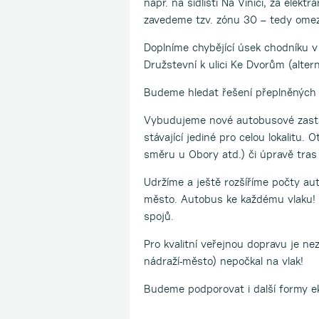
např. na sídlišti Na Vinici, za elek
zavedeme tzv. zónu 30 – tedy omez
Doplníme chybějící úsek chodníku v 
Družstevní k ulici Ke Dvorům (alter
Budeme hledat řešení přeplněných 
Vybudujeme nové autobusové zastávky
stávající jediné pro celou lokalitu. 
směru u Obory atd.) či úpravě tra
Udržíme a ještě rozšíříme počty a
město. Autobus ke každému vlaku! B
spojů.
Pro kvalitní veřejnou dopravu je n
nádraží-město) nepočkal na vlak!
Budeme podporovat i další formy ekol