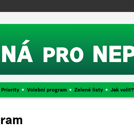
Priority
Volební program
Zelené listy
Jak volit?
gram