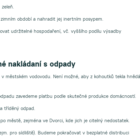
zeleň.
zimním období a nahradit jej inertním posypem.
vat udržitelné hospodaření, vč. vyššího podílu výsadby
né nakládaní s odpady
dy v městském vodovodu. Není možné, aby z kohoutků tekla hněd
 odpadu zavedeme platbu podle skutečné produkce domácností.
a tříděný odpad.
o městě, zejména ve Dvorci, kde jich je citelný nedostatek.
jm. pro sídliště). Budeme pokračovat v bezplatné distribuci