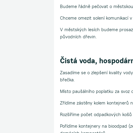
Budeme řádně pečovat o městskou 
Chceme omezit solení komunikací v 
V městských lesích budeme prosazo
původních dřevin.
Čistá voda, hospodár
Zasadíme se o zlepšení kvality vo
břečka.
Místo paušálního poplatku za svoz
Zřídíme zástěny kolem kontejnerů n
Rozšíříme počet odpadkových košů p
Pořídíme kontejnery na bioodpad (ze