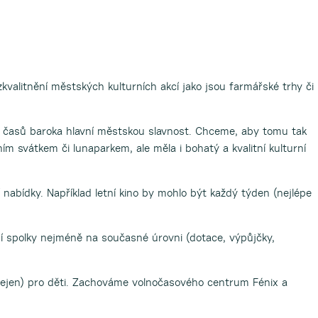
zkvalitnění městských kulturních akcí jako jsou farmářské trhy či
 časů baroka hlavní městskou slavnost. Chceme, aby tomu tak
ním svátkem či lunaparkem, ale měla i bohatý a kvalitní kulturní
í nabídky. Například letní kino by mohlo být každý týden (nejlépe
spolky nejméně na současné úrovni (dotace, výpůjčky,
ejen) pro děti. Zachováme volnočasového centrum Fénix a