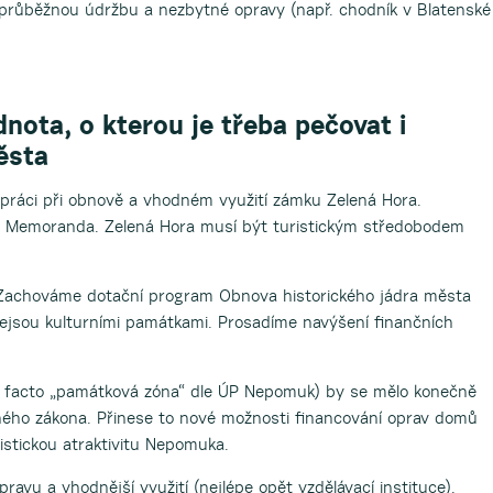
růběžnou údržbu a nezbytné opravy (např. chodník v Blatenské
dnota, o kterou je třeba pečovat i
města
práci při obnově a vhodném využití zámku Zelená Hora.
 Memoranda. Zelená Hora musí být turistickým středobodem
 Zachováme dotační program Obnova historického jádra města
nejsou kulturními památkami. Prosadíme navýšení finančních
e facto „památková zóna“ dle ÚP Nepomuk) by se mělo konečně
ného zákona. Přinese to nové možnosti financování oprav domů
ristickou atraktivitu Nepomuka.
pravu a vhodnější využití (nejlépe opět vzdělávací instituce).