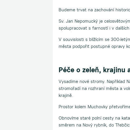
Budeme trvat na zachování historic
Sv. Jan Nepomucký je celosvětový
spolupracovat s farností i v dalších
V souvislosti s blížícím se 300-let
města podpořit postupné opravy ko
Péče o zeleň, krajinu 
Vysadíme nové stromy. Například Na 
stromořadí na rozhraní města a vol
krajině.
Prostor kolem Muchovky přetvoříme 
Obnovíme staré polní cesty na katas
směrem na Nový rybník, do Třebčic,