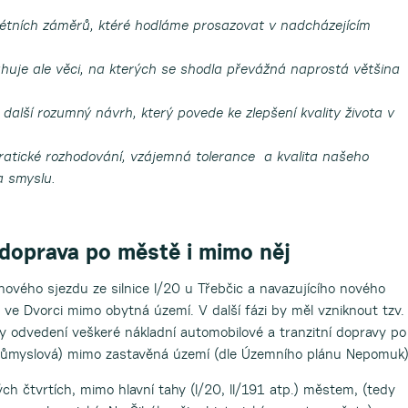
krétních záměrů, ktéré hodláme prosazovat v nadcházejícím
huje ale věci, na kterých se shodla převážná naprostá většina
 další rozumný návrh, který povede ke zlepšení kvality života v
ratické rozhodování, vzájemná tolerance a kvalita našeho
a smyslu.
doprava po městě i mimo něj
nového sjezdu ze silnice I/20 u Třebčic a navazujícího nového
 ve Dvorci mimo obytná území. V další fázi by měl vzniknout tzv.
 odvedení veškeré nákladní automobilové a tranzitní dopravy po
Průmyslová) mimo zastavěná území (dle Územního plánu Nepomuk)
h čtvrtích, mimo hlavní tahy (I/20, II/191 atp.) městem, (tedy