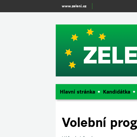
UA-54762838-1
www.zeleni.cz
Hlavní stránka
Kandidátka
Volební pro