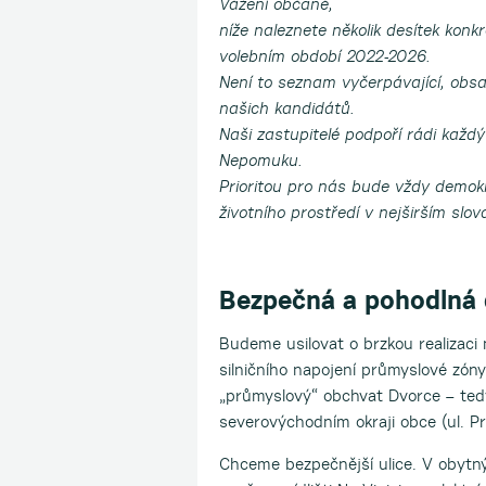
Vážení občané,
níže naleznete několik desítek kon
volebním období 2022-2026.
Není to seznam vyčerpávající, obsa
našich kandidátů.
Naši zastupitelé podpoří rádi každý
Nepomuku.
Prioritou pro nás bude vždy demok
životního prostředí v nejširším slov
Bezpečná a pohodlná 
Budeme usilovat o brzkou realizaci 
silničního napojení průmyslové zóny
„průmyslový“ obchvat Dvorce – tedy
severovýchodním okraji obce (ul. 
Chceme bezpečnější ulice. V obytnýc