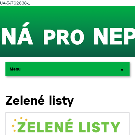
UA-54762838-1
Menu
▼
▼
Zelené listy